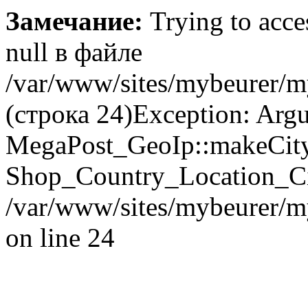
Замечание:
Trying to acces
null в файле
/var/www/sites/mybeurer/m
(строка 24)Exception: Argu
MegaPost_GeoIp::makeCity(
Shop_Country_Location_Cit
/var/www/sites/mybeurer/m
on line 24