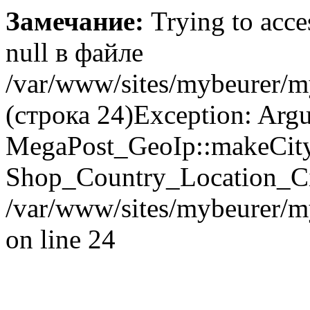
Замечание:
Trying to acces
null в файле
/var/www/sites/mybeurer/m
(строка 24)Exception: Argu
MegaPost_GeoIp::makeCity(
Shop_Country_Location_Cit
/var/www/sites/mybeurer/m
on line 24