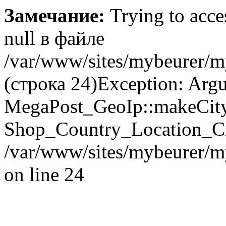
Замечание:
Trying to acces
null в файле
/var/www/sites/mybeurer/m
(строка 24)Exception: Argu
MegaPost_GeoIp::makeCity(
Shop_Country_Location_Cit
/var/www/sites/mybeurer/m
on line 24